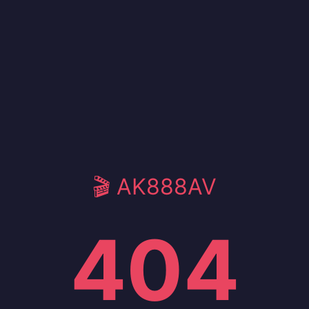
🎬 AK888AV
404